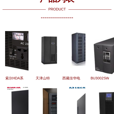
PRODUCT
----------------
索尔HDA系
天津山特
西藏佳华电
BU3002SW
列车载电源
UPS电源
源 为高原
欧姆龙UPS
深度解析
C6K厂家销
电力稳定保
工业级不间
高端逆变器
售与北京中
驾护航
断电源的可
与UPS的跨
观宏伟科贸
靠守护者