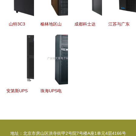
界融合
中心服务解
析
山特3C3
榆林地区山
成都科士达
江苏与广东
Pro 20KS
特3C3
卓越的UPS
高质量深圳
UPS电源
PRO
电源解决方
UPS电源
为关键负载
100KS/100KVA
案提供商
生产厂家与
提供高可靠
UPS电源批
价格解析
电力保障
发详解 可
靠电力保障
解决方案
安第斯UPS
珠海UPS电
电源 为甘
源维修部与
肃省人民医
佛山UPS电
院医疗安全
源厂家 专
构筑电力防
业维修与批
地址：北京市房山区洪寺街甲2号院7号楼A座1单元4层4166号