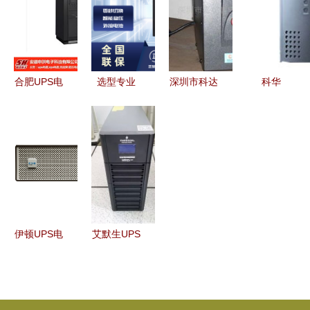
户保障电力
惠，实现稳
电源详解
安全
定不间断供
15kVA的可
电
靠之选
合肥UPS电
选型专业
深圳市科达
科华
源品牌盘点
UPS电源，
尔电子UPS
KI3000
安徽申洪与
看这两大品
电源产品系
UPS电源
市场主流选
牌——综述
列一览
稳定守护，
择
energi
动力先行
indi（英特
迪）与山特
的绝佳配置
伊顿UPS电
艾默生UPS
方案
源 全面守
电源
护你的设备
GXE06K00TL1101C00
安全
长延时外接