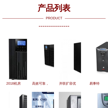
产品列表
PRODUCT
----------------
2018机房
高效可靠，
并联扩容优
易事特
UPS电源价
艾默生
选 山特
EA9915 三
格详解及批
GXE06K00TL1101C00
C3K UPS
进三出高频
量采购策略
助力广东用
电源现货特
UPS不间断