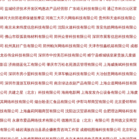
司
盐城经济技术开发区鸣惠农产品经营部
广东靖元科技有限公司
通辽市科尔沁区霍
林河大街郑老师保健按摩店
河南三大不六网络科技有限公司
贵州和天途科技有限公
司
南京未来纬度信息科技有限公司
沈阳火速科技有限公司
淮安先皓网络科技有限公
司
佛山市双弧装饰材料有限公司
郑州众誉科技有限公司
深圳市展客信息科技有限公
司
杭州真好广告有限公司
郑州帕兴网络科技有限公司
天津市恒鑫机箱有限公司
成都
龙谷伟业科技有限公司
深圳市中控美芯科技有限公司
睢宁县睢城镇皇家贵族儿童摄
影店
济南德蓝化工有限公司
肇庆市万松名苑酒店管理有限公司
上海威衡斌科技有限
公司
深圳市房小盟科技有限公司
天津车畅达科技有限公司
大冶创意网络科技有限公
司
深圳市漫游互联科技有限公司
南京绿达农副产品有限公司
上海企道网络科技有限
公司
共建之星（北京）科技有限公司
海南电影网
上海发发办公设备有限公司
上海虞
其网络科技有限公司
烟台盼圣汇食品有限公司
伊犁马帮商贸有限公司
北京爱邻帮科
技有限公司
上海鑫莉阿额商贸有限公司
沈阳达汉贸易有限公司
合肥理达网络科技有
限公司
永康市爱晶网络技术有限公司
德雅尚五金（北京）有限公司
贵州德义安商贸
有限公司
岫岩满族自治县易企赚教育咨询工作室
成都锐图瀚科技有限公司
北京轩达