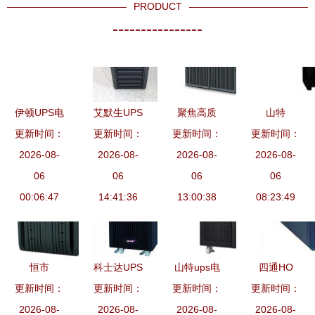
PRODUCT
----------------
伊顿UPS电
艾默生UPS
聚焦高质
山特
更新时间：
源 全面守
更新时间：
电源
量，合肥浩
更新时间：
更新时间：
100001元
护你的设备
2026-08-
GXE06K00TL1101C00
2026-08-
沅电子供应
2026-08-
以上UPS电
2026-08-
安全
06
长延时外接
06
的UPS电源
06
源 高端性
06
00:06:47
电池组配置
14:41:36
优势与选购
13:00:38
能与可靠保
08:23:49
指南
指南
障的深度解
析
恒市
科士达UPS
山特ups电
四通HO
ES210/ES350
更新时间：
更新时间：
电源YD
更新时间：
源3c15ks
750 UPS电
更新时间：
2026-08-
系列
C9110S银
2026-08-
2026-08-
产品介绍
源 稳定护
2026-08-