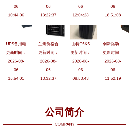
1500VA
06
川现货报价
06
技术参数
06
航，守护设
06
UPS电源评
10:44:06
及产品性能
13:22:37
12:04:28
备每一刻
18:51:08
测 品质稳
解析
定护航临用
电保障与数
UPS备用电
兰州价格合
山特C6KS
创新驱动，
据安全
更新时间：
源 批发、
理的UPS电
更新时间：
更新时间：
6kVA不间
更新时间：
链接全球
供应与厂家
2026-08-
源 甘肃不
2026-08-
断电源 企
2026-08-
这家工厂如
2026-08-
全方位指南
06
间断电源选
06
业级可靠供
06
何以10余款
06
15:54:01
购指南与厂
13:32:37
电解决方案
08:53:43
户外电源产
11:52:19
家推荐
品助力电商
远销欧美
公司简介
COMPANY