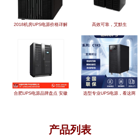
2018机房UPS电源价格详解
高效可靠，艾默生
及批量采购策略
GXE06K00TL1101C00助力
广东用户保障电力安全
合肥UPS电源品牌盘点 安徽
选型专业UPS电源，看这两
申洪与市场主流选择
大品牌——综述energi
indi（英特迪）与山特的绝佳
配置方案
产品列表