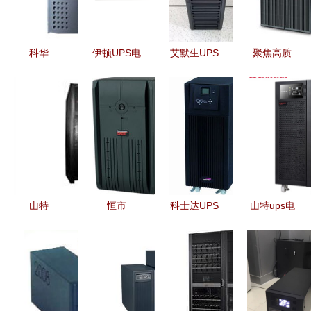
15kVA的可
indi（英特
靠之选
迪）与山特
的绝佳配置
科华
伊顿UPS电
艾默生UPS
聚焦高质
方案
KI3000
源 全面守
电源
量，合肥浩
UPS电源
护你的设备
GXE06K00TL1101C00
沅电子供应
稳定守护，
安全
长延时外接
的UPS电源
动力先行
电池组配置
优势与选购
指南
指南
山特
恒市
科士达UPS
山特ups电
100001元
ES210/ES350
电源YD
源3c15ks
以上UPS电
系列
C9110S银
产品介绍
源 高端性
1500VA
川现货报价
技术参数
能与可靠保
UPS电源评
及产品性能
障的深度解
测 品质稳
解析