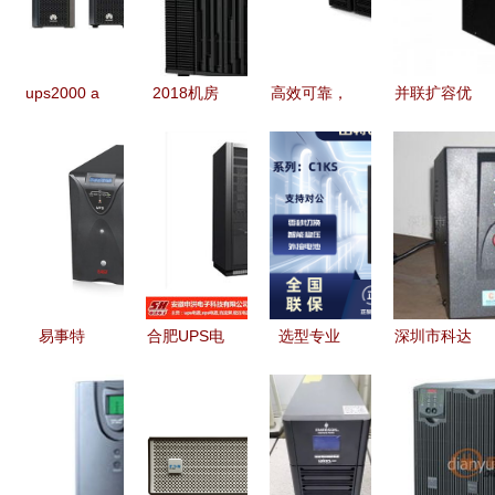
ups2000 a
2018机房
高效可靠，
并联扩容优
3ktts配置参
UPS电源价
艾默生
选 山特
数 huawei
格详解及批
GXE06K00TL1101C00
C3K UPS
不间断电源
量采购策略
助力广东用
电源现货特
户保障电力
惠，实现稳
安全
定不间断供
电
易事特
合肥UPS电
选型专业
深圳市科达
EA9915 三
源品牌盘点
UPS电源，
尔电子UPS
进三出高频
安徽申洪与
看这两大品
电源产品系
UPS不间断
市场主流选
牌——综述
列一览
电源详解
择
energi