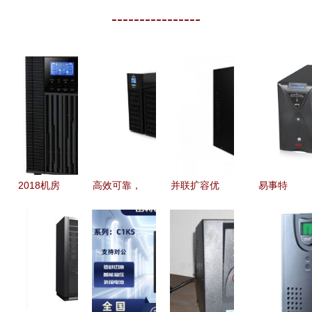
----------------
2018机房
高效可靠，
并联扩容优
易事特
UPS电源价
艾默生
选 山特
EA9915 三
格详解及批
GXE06K00TL1101C00
C3K UPS
进三出高频
量采购策略
助力广东用
电源现货特
UPS不间断
户保障电力
惠，实现稳
电源详解
安全
定不间断供
15kVA的可
电
靠之选