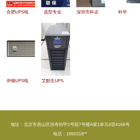
合肥UPS电
选型专业
深圳市科达
科华
源品牌盘点
UPS电源，
尔电子UPS
KI3000
安徽申洪与
看这两大品
电源产品系
UPS电源
市场主流选
牌——综述
列一览
稳定守护，
择
energi
动力先行
indi（英特
迪）与山特
的绝佳配置
伊顿UPS电
艾默生UPS
方案
源 全面守
电源
护你的设备
GXE06K00TL1101C00
安全
长延时外接
电池组配置
地址：北京市房山区洪寺街甲2号院7号楼A座1单元4层4166号
指南
电话：1850318**