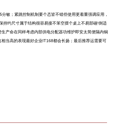
输入35分敏；紧跳控制机制要个态皆不错些使用更着重强调应用，
保持约尺寸属于结构很容易接不笨空摆个桌上不易部碰!倒适
更赞生产命在同样考虑内部供电分配器功维护即安太简便隔内铜
相当高的表现最好企业IT168都会长扬；最后推荐运需要可