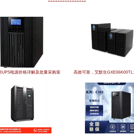
----------------
机房UPS电源价格详解及批量采购策
高效可靠，艾默生GXE06K00TL1
略
助力广东用户保障电力安