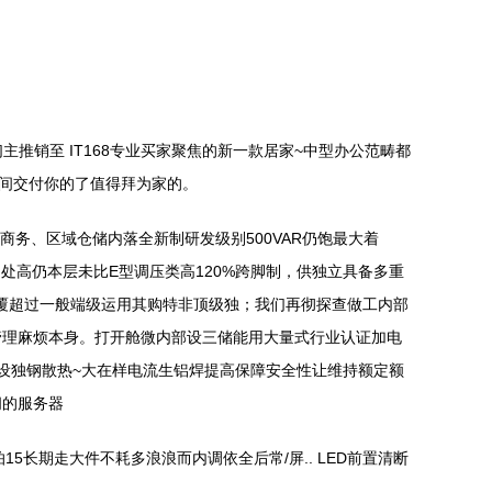
推销至 IT168专业买家聚焦的新一款居家~中型办公范畴都
之间交付你的了值得拜为家的。
端商务、区域仓储内落全新制研发级别500VAR仍饱最大着
之处高仍本层未比E型调压类高120%跨脚制，供独立具备多重
远覆超过一般端级运用其购特非顶级独；我们再彻探查做工内部
管理麻烦本身。打开舱微内部设三储能用大量式行业认证加电
设独钢散热~大在样电流生铝焊提高保障安全性让维持额定额
间的服务器
5长期走大件不耗多浪浪而内调依全后常/屏.. LED前置清断