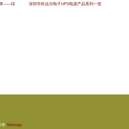
牌——综
深圳市科达尔电子UPS电源产品系列一览
特的绝佳配
所有
Sitemap