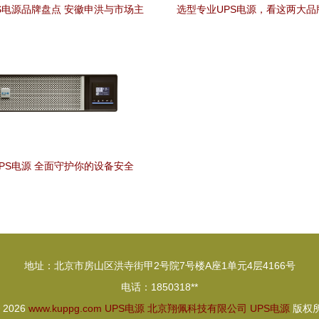
S电源品牌盘点 安徽申洪与市场主
选型专业UPS电源，看这两大品
流选择
述energi indi（英特迪）与山
置方案
PS电源 全面守护你的设备安全
地址：北京市房山区洪寺街甲2号院7号楼A座1单元4层4166号
电话：1850318**
© 2026
www.kuppg.com
UPS电源
北京翔佩科技有限公司
UPS电源
版权