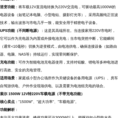
逆变功能
：将车载12V直流电转换为220V交流电，可驱动最高1000W的
电器设备（如笔记本电脑、小型电钻、摄影灯光等）。采用高频纯正弦波
技术，输出波形与市电几乎一致，能安全用于精密电子设备。
UPS功能（不间断电源）
：这是其高端所在。当连接家用220V市电时，
它可以作为充电器为内置或外接电池充电；当市电突然中断，它能瞬间
（通常<10毫秒）切换为逆变模式，由电池供电，确保连接设备（如路由
器、电脑、NAS等）持续运行，实现零间断保护。
充电功能
：可作为智能电池充电器使用，支持对铅酸、锂电等多种电池进
行高效、安全的充电管理。
适用场景
：家庭或小型办公场所作为关键设备的备用电源（UPS）、房车
自驾游供电、户外作业现场供电、以及需要为电池组充电的场合。
索尔 1500W 12V转220V车载电源（不带充电功能）
核心卖点
："1500W"、"超大功率"、"车载电源"。
功能解析
：
专注于大功率逆变。峰值功率可达3000W以上，能驱动如小型电水壶、