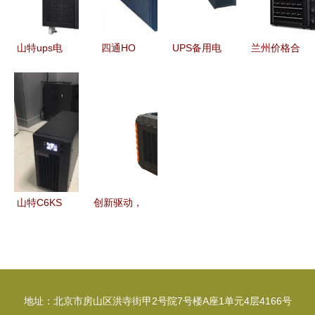
析
定护航临用
电保障与数
山特ups电
四通HO
UPS备用电
兰州价格合
据安全
源3c15ks
750 UPS电
源 批发、
理的UPS电
产品介绍
源 稳定护
供应与厂家
源 甘肃不
技术参数
航，守护设
全方位指南
间断电源选
备每一刻
购指南与厂
家推荐
山特C6KS
创新驱动，
6kVA不间
链接全球
断电源 企
这家工厂如
业级可靠供
何以10余款
电解决方案
户外电源产
地址：北京市房山区洪寺街甲2号院7号楼A座1单元4层4166号
品助力电商