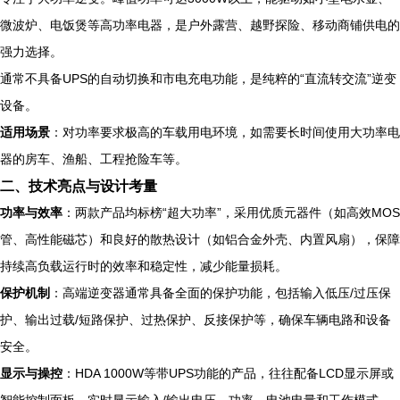
微波炉、电饭煲等高功率电器，是户外露营、越野探险、移动商铺供电的
强力选择。
通常不具备UPS的自动切换和市电充电功能，是纯粹的“直流转交流”逆变
设备。
适用场景
：对功率要求极高的车载用电环境，如需要长时间使用大功率电
器的房车、渔船、工程抢险车等。
二、技术亮点与设计考量
功率与效率
：两款产品均标榜“超大功率”，采用优质元器件（如高效MOS
管、高性能磁芯）和良好的散热设计（如铝合金外壳、内置风扇），保障
持续高负载运行时的效率和稳定性，减少能量损耗。
保护机制
：高端逆变器通常具备全面的保护功能，包括输入低压/过压保
护、输出过载/短路保护、过热保护、反接保护等，确保车辆电路和设备
安全。
显示与操控
：HDA 1000W等带UPS功能的产品，往往配备LCD显示屏或