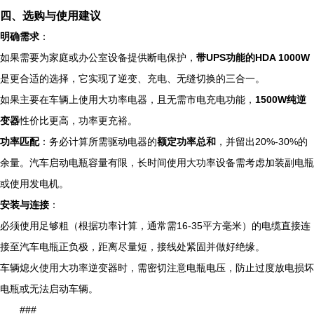
四、选购与使用建议
明确需求
：
如果需要为家庭或办公室设备提供断电保护，
带UPS功能的HDA 1000W
是更合适的选择，它实现了逆变、充电、无缝切换的三合一。
如果主要在车辆上使用大功率电器，且无需市电充电功能，
1500W纯逆
变器
性价比更高，功率更充裕。
功率匹配
：务必计算所需驱动电器的
额定功率总和
，并留出20%-30%的
余量。汽车启动电瓶容量有限，长时间使用大功率设备需考虑加装副电瓶
或使用发电机。
安装与连接
：
必须使用足够粗（根据功率计算，通常需16-35平方毫米）的电缆直接连
接至汽车电瓶正负极，距离尽量短，接线处紧固并做好绝缘。
车辆熄火使用大功率逆变器时，需密切注意电瓶电压，防止过度放电损坏
电瓶或无法启动车辆。
###