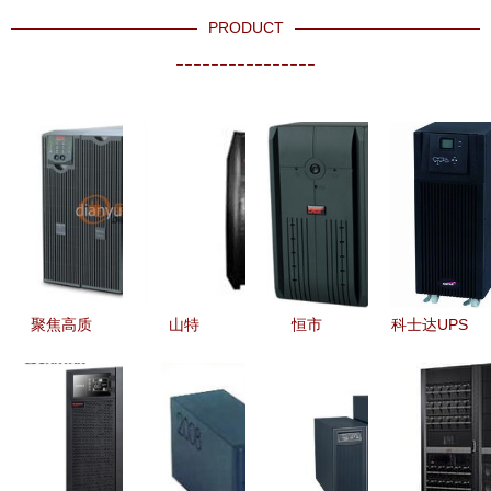
PRODUCT
----------------
聚焦高质
山特
恒市
科士达UPS
量，合肥浩
100001元
ES210/ES350
电源YD
沅电子供应
以上UPS电
系列
C9110S银
的UPS电源
源 高端性
1500VA
川现货报价
优势与选购
能与可靠保
UPS电源评
及产品性能
指南
障的深度解
测 品质稳
解析